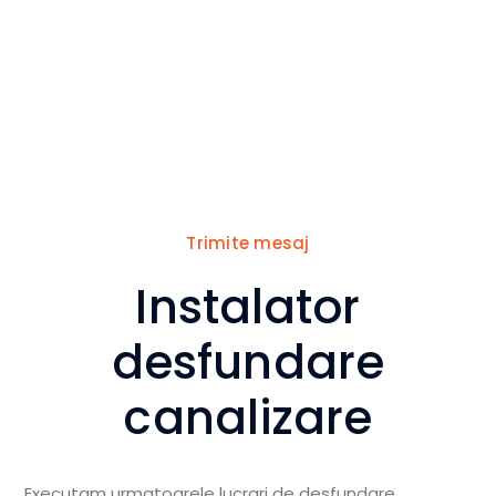
Suntem aici sa te ajutam
cu orice nelamurire ai
legata de serviciile de
desfundare.
Trimite mesaj
Instalator
desfundare
canalizare
Executam urmatoarele lucrari de desfundare