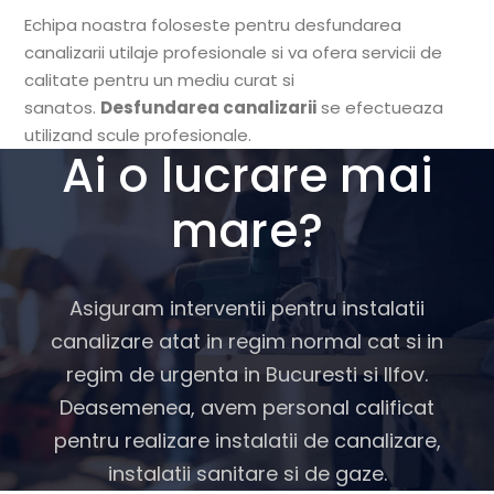
Echipa noastra foloseste pentru desfundarea
canalizarii utilaje profesionale si va ofera servicii de
calitate pentru un mediu curat si
sanatos.
Desfundarea canalizarii
se efectueaza
utilizand scule profesionale.
Ai o lucrare mai
mare?
Asiguram interventii pentru instalatii
canalizare atat in regim normal cat si in
regim de urgenta in Bucuresti si Ilfov.
Deasemenea, avem personal calificat
pentru realizare instalatii de canalizare,
instalatii sanitare si de gaze.