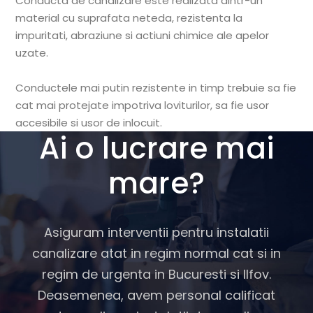
Conducta de canalizare este realizata dintr-un
material cu suprafata neteda, rezistenta la
impuritati, abraziune si actiuni chimice ale apelor
uzate.
Conductele mai putin rezistente in timp trebuie sa fie
cat mai protejate impotriva loviturilor, sa fie usor
accesibile si usor de inlocuit.
Ai o lucrare mai
mare?
Asiguram interventii pentru instalatii
canalizare atat in regim normal cat si in
regim de urgenta in Bucuresti si Ilfov.
Deasemenea, avem personal calificat