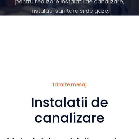
pentru realizare instalatii de canalizare,
instalatii sanitare si de gaze.
Suntem aici sa te ajutam
cu orice nelamurire ai
legata de serviciile de
desfundare.
Trimite mesaj
Instalatii de
canalizare